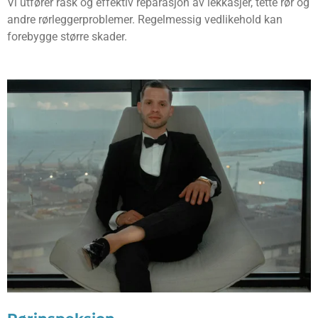
Vi utfører rask og effektiv reparasjon av lekkasjer, tette rør og
andre rørleggerproblemer. Regelmessig vedlikehold kan
forebygge større skader.